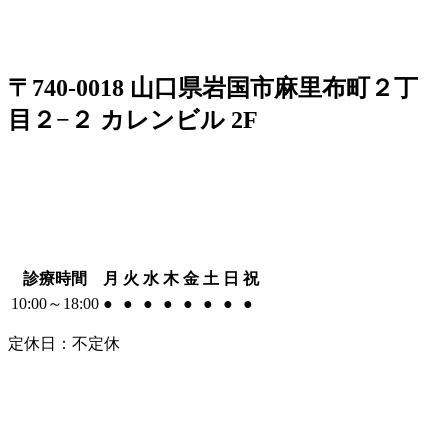
〒740-0018 山口県岩国市麻里布町２丁
目２−２ カレンビル 2F
診療時間
月
火
水
木
金
土
日
祝
10:00～18:00
●
●
●
●
●
●
●
●
定休日：不定休