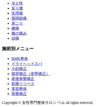
冷え性
反り腰
生理痛
股関節痛
肩こり
腰痛
膝の痛み
頭痛
施術別メニュー
BMK整体
ドライヘッドスパ
小顔矯正
猫背矯正（姿勢矯正）
産後骨盤矯正
筋膜リリース
美容整体
骨盤矯正
Copyright © 女性専門整体サロン ベル all rights reserved.