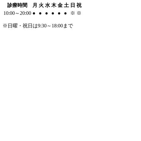
診療時間
月
火
水
木
金
土
日
祝
10:00～20:00
●
●
●
●
●
●
※
※
※日曜・祝日は9:30～18:00まで